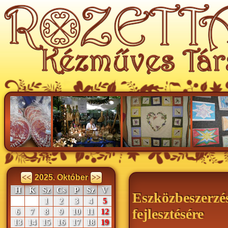
<<
2025. Október
>>
H
K
Sz
Cs
P
Sz
V
Eszközbeszerzé
1
2
3
4
5
fejlesztésére
6
7
8
9
10
11
12
13
14
15
16
17
18
19