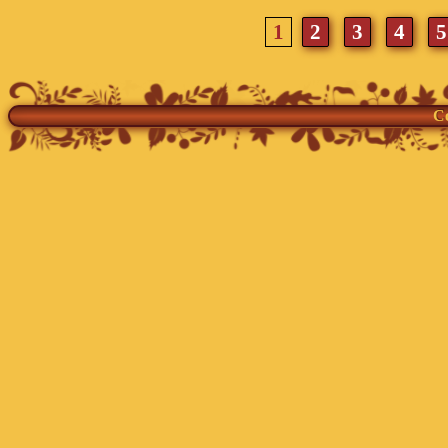
1
2
3
4
Co