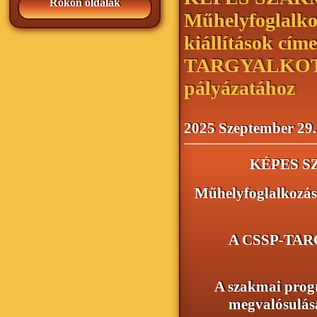
Rokon oldalak
Műhelyfoglalko
kiállítások cím
TARGYALKOTO
pályázatához
2025 Szeptember 29.
KÉPES 
Műhelyfoglalkozáso
A CSSP-TAR
A szakmai prog
megvalósulásá