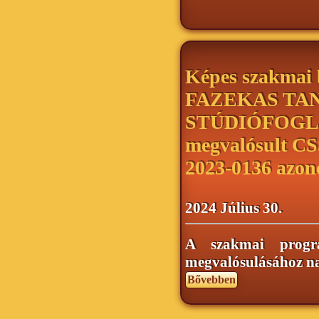
Képes szakmai
FAZEKAS TA
STÚDIÓFOGL
megvalósult 
2023-0136 azon
2024 Július 30.
A szakmai progr
megvalósulásához na
Bővebben