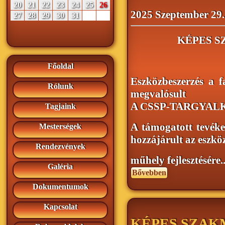
20
21
22
23
24
25
26
2025 Szeptember 29.
27
28
29
30
31
KÉPES 
Főoldal
Eszközbeszerzés a f
Rólunk
megvalósult
A CSSP-TARGYALKO
Tagjaink
A támogatott tevék
Mesterségek
hozzájárult az eszkö
Rendezvények
műhely fejlesztésére..
Galéria
Bővebben
Dokumentumok
Kapcsolat
KÉPES SZAK