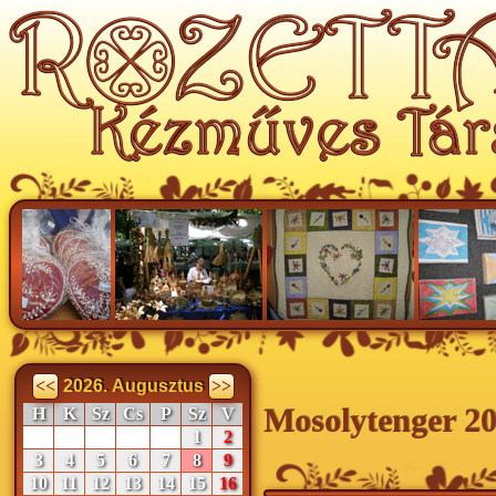
<<
2026. Augusztus
>>
Mosolytenger 2
H
K
Sz
Cs
P
Sz
V
1
2
3
4
5
6
7
8
9
10
11
12
13
14
15
16