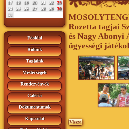
17
18
19
20
21
22
23
24
25
26
27
28
29
30
31
MOSOLYTENGE
Rozetta tagjai S
és Nagy Abonyi 
Főoldal
ügyességi játéko
Rólunk
Tagjaink
Mesterségek
Rendezvények
Galéria
Dokumentumok
Kapcsolat
Vissza