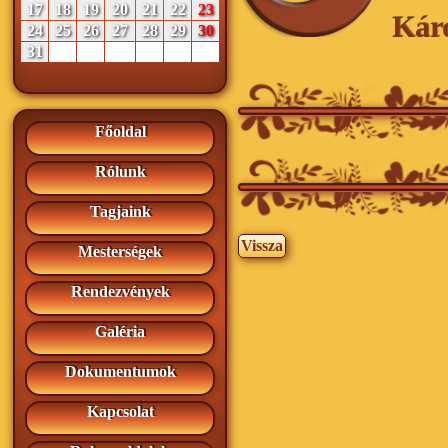
17
18
19
20
21
22
23
Kár
24
25
26
27
28
29
30
31
Főoldal
Rólunk
Tagjaink
Vissza
Mesterségek
Rendezvények
Galéria
Dokumentumok
Kapcsolat