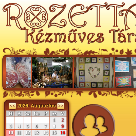
<<
2026. Augusztus
>>
H
K
Sz
Cs
P
Sz
V
1
2
3
4
5
6
7
8
9
10
11
12
13
14
15
16