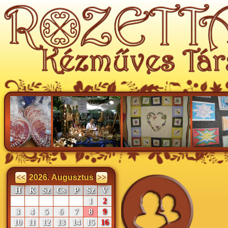
<<
2026. Augusztus
>>
H
K
Sz
Cs
P
Sz
V
1
2
3
4
5
6
7
8
9
10
11
12
13
14
15
16