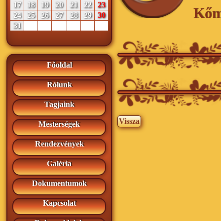
17
18
19
20
21
22
23
Kőm
24
25
26
27
28
29
30
31
Főoldal
Rólunk
Tagjaink
Vissza
Mesterségek
Rendezvények
Galéria
Dokumentumok
Kapcsolat