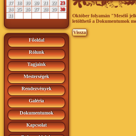
17
18
19
20
21
22
23
24
25
26
27
28
29
30
31
Október folyamán "Mesélő jelk
letölthető a Dokumentumok me
Vissza
Főoldal
Rólunk
Tagjaink
Mesterségek
Rendezvények
Galéria
Dokumentumok
Kapcsolat