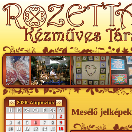
<<
2026. Augusztus
>>
Mesélő jelképek
H
K
Sz
Cs
P
Sz
V
1
2
3
4
5
6
7
8
9
10
11
12
13
14
15
16