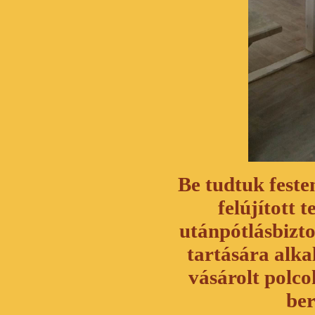
Be tudtuk feste
felújított
utánpótlásbizt
tartására alk
vásárolt polc
ber