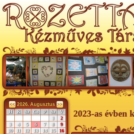
<<
2026. Augusztus
>>
2023-as évben k
H
K
Sz
Cs
P
Sz
V
1
2
3
4
5
6
7
8
9
10
11
12
13
14
15
16