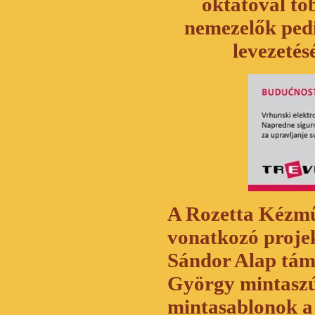
oktatóval tö
nemezelők pedi
levezetés
A Rozetta Kézmű
vonatkozó projek
Sándor Alap tám
György mintaszú
mintasablonok a