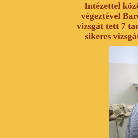
Intézettel köz
végeztével Bar
vizsgát tett 7 t
sikeres vizsg