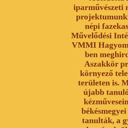
iparművészeti 
projektumunkna
népi fazeka
Művelődési Inté
VMMI Hagyomán
ben meghird
Aszakkör pr
környező tel
területen is. 
újabb tanul
kézművesein
békésmegyei 
tanulták, a 