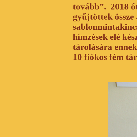
tovább”. 2018 ót
gyűjtöttek össze
sablonmintakinc
hímzések elé kés
tárolására enne
10 fiókos fém tár