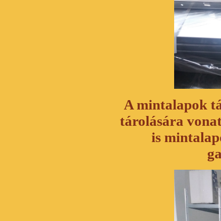
A mintalapok tá
tárolására vona
is mintala
ga