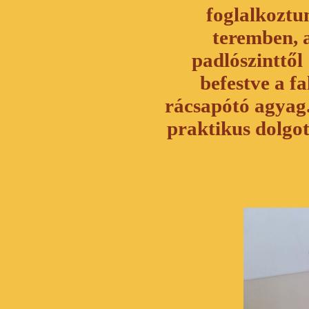
foglalkoztu
teremben, 
padlószinttől
befestve a f
rácsapótó agyag.
praktikus dolgo