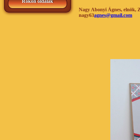
Rokon oldalak
Nagy Abonyi Ágnes, elnök, 
nagy63
agnes@gmail.com