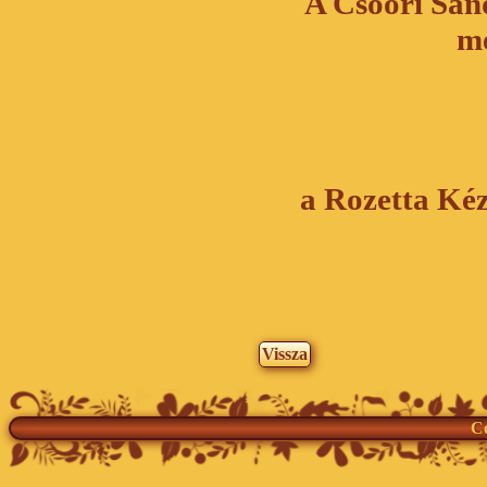
A Csoóri Sán
me
a Rozetta Kéz
Vissza
Co