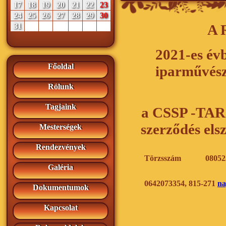
17
18
19
20
21
22
23
24
25
26
27
28
29
30
31
A 
2021-es évb
Főoldal
iparművész
Rólunk
Tagjaink
a CSSP -TA
szerződés els
Mesterségek
Rendezvények
Törzsszám
08052
Galéria
0642073354, 815-271
na
Dokumentumok
Kapcsolat