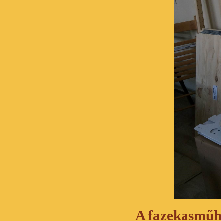
A fazekasműhel