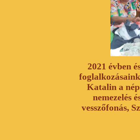
2021 évben és
foglalkozásain
Katalin a nép
nemezelés é
vesszőfonás, S