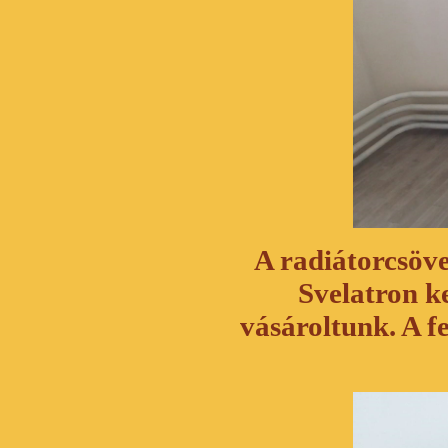
A radiátorcsövek
Svelatron k
vásároltunk. A fe