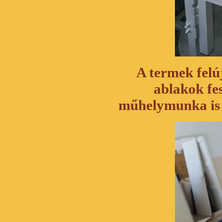
A termek felúj
ablakok fe
műhelymunka is f