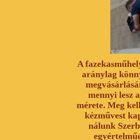
A fazekasműhel
aránylag könn
megvásárlására
mennyi lesz 
mérete. Meg kell
kézművest kap
nálunk Szerb
egyértelműe