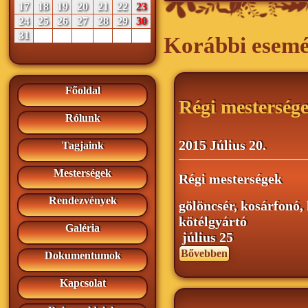
17
18
19
20
21
22
23
24
25
26
27
28
29
30
31
Korábbi esem
Főoldal
Régi mesterség
Rólunk
2015 Július 20.
Tagjaink
Mesterségek
Régi mesterségek
Rendezvények
gölöncsér,
kosárfonó, 
kötélgyártó
Galéria
július 25
Bővebben
Dokumentumok
Kapcsolat