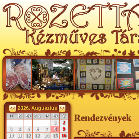
<<
2026. Augusztus
>>
Rendezvények
H
K
Sz
Cs
P
Sz
V
1
2
3
4
5
6
7
8
9
10
11
12
13
14
15
16