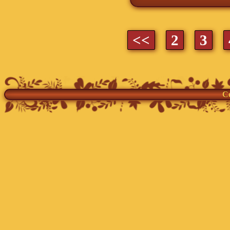
<<
2
3
Co