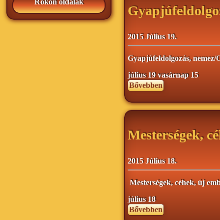
Rokon oldalak
Gyapjúfeldolgo
2015 Július 19.
Gyapjúfeldolgozás, nemez/
július 19 vasárnap
15
Bővebben
Mesterségek, c
2015 Július 18.
Mesterségek, céhek, új em
július 18
Bővebben