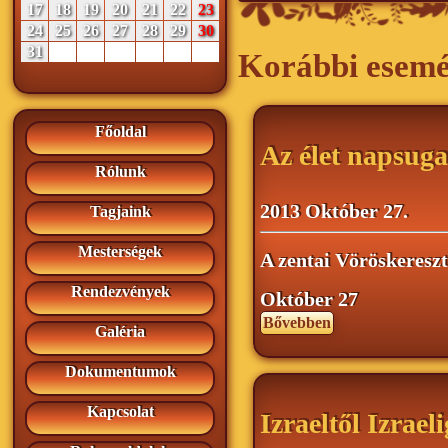
17
18
19
20
21
22
23
24
25
26
27
28
29
30
31
Korábbi esem
Főoldal
Az élet napsuga
Rólunk
2013 Október 27.
Tagjaink
Mesterségek
A zentai Vöröskeresz
Rendezvények
Október 27
Bővebben
Galéria
Dokumentumok
Kapcsolat
Izraeltől Izraeli