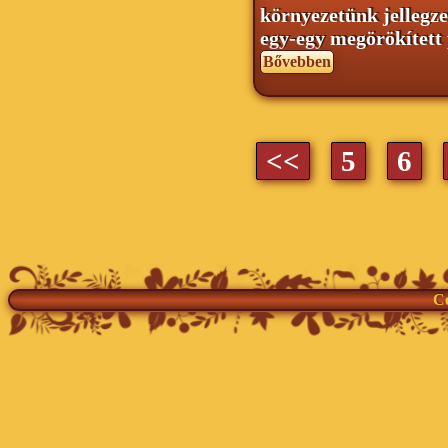
környezetünk jellegze
egy-egy megörökített p
Bővebben
<<
5
6
Co