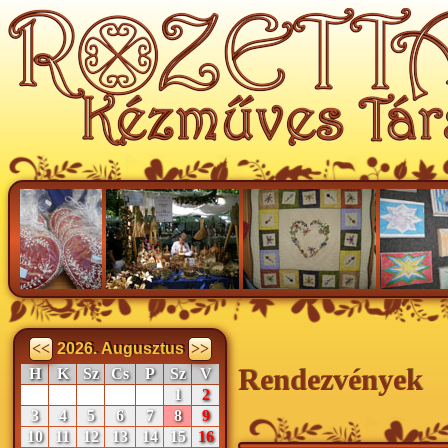
<<
2026. Augusztus
>>
Rendezvények
H
K
Sz
Cs
P
Sz
V
1
2
3
4
5
6
7
8
9
10
11
12
13
14
15
16